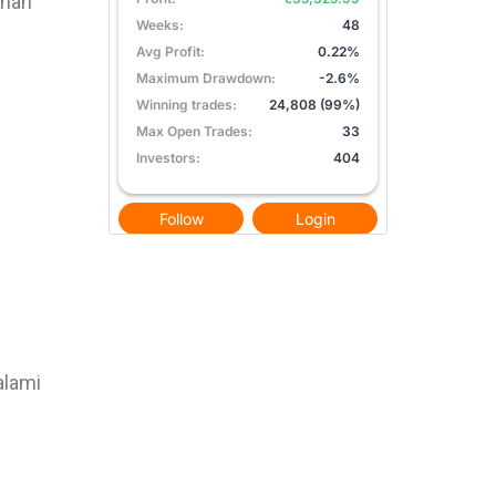
inan
alami