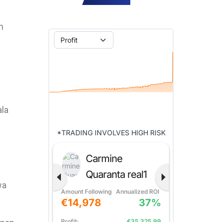
n
ala
wa