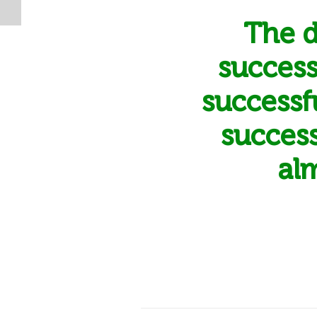
The d
success
successfu
success
al