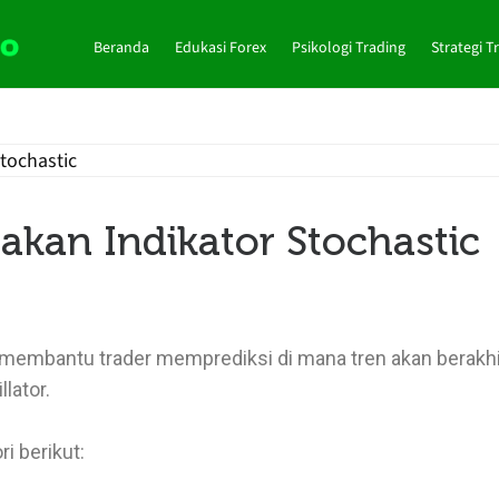
Beranda
Edukasi Forex
Psikologi Trading
Strategi T
kan Indikator Stochastic
at membantu trader memprediksi di mana tren akan berakh
llator.
i berikut: