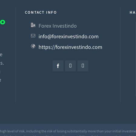
CONTACT INFO
HA
Forex Investindo
info@forexinvestindo.com
n
https://forexinvestindo.com
he
s.
u
e
igh level of risk, including the risk of losing substantially more than your initial investm