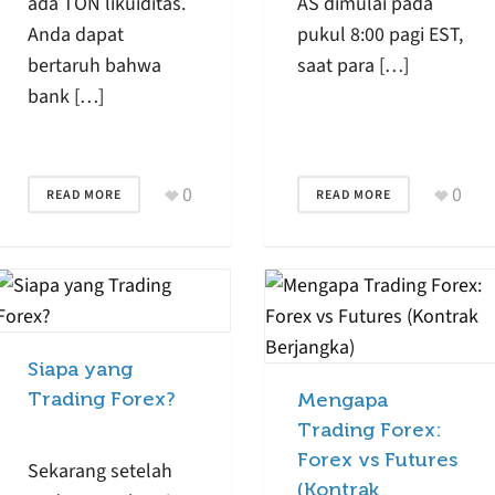
ada TON likuiditas.
AS dimulai pada
Anda dapat
pukul 8:00 pagi EST,
bertaruh bahwa
saat para […]
bank […]
0
0
READ MORE
READ MORE
Siapa yang
Trading Forex?
Mengapa
Trading Forex:
Forex vs Futures
Sekarang setelah
(Kontrak