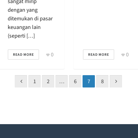
sangat mirip
dengan yang
ditemukan di pasar
keuangan lain
(seperti […]
0
0
READ MORE
READ MORE
1
2
…
6
7
8